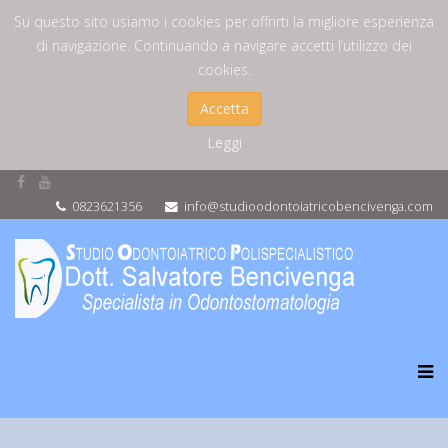
Su questo sito usiamo i cookies per offrirti la migliore esperienza
di navigazione. Continuando a navigare accetti l’utilizzo dei
cookies.
Accetta
Leggi
0823621356
info@studioodontoiatricobencivenga.com