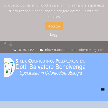
Su questo sito usiamo i cookies per offrirti la migliore esperienza
di navigazione. Continuando a navigare accetti l’utilizzo dei
cookies.
Accetta
Leggi
0823621356
info@studioodontoiatricobencivenga.com