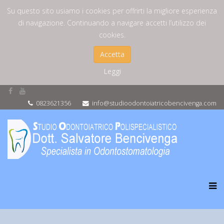
Su questo sito usiamo i cookies per offrirti la migliore esperienza
di navigazione. Continuando a navigare accetti l’utilizzo dei
cookies.
Accetta
Leggi
0823621356
info@studioodontoiatricobencivenga.com