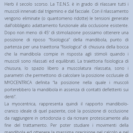
Herb il secolo scorso. La T.E.N.S. è in grado di rilassare tutti i
muscoli innervati dal trigemino e dal facciale. Con il rilassamento
vengono eliminate (o quantomeno ridotte) le tensioni generate
dall'obbligato adattamento funzionale alla occlusione esistente.
Dopo non meno di 45' di stimolazione possiamo ottenere una
posizione di riposo “fisiologica” della mandibola, punto di
partenza per una traiettoria “fisiologica” di chiusura della bocca
che la mandibola compie in risposta agli stimoli quando i
muscoli sono rilassati ed equilibrati. La traiettoria fisiologica di
chiusura, lo spazio libero a muscolatura rilassata, sono i
parametri che permettono di calcolare la posizione occlusale di
MYOCENTRICA definita “la posizione nella quale i muscoli
porterebbero la mandibola in assenza di contatti deflettenti sui
denti”.
La myocentrica, rappresenta quindi il rapporto mandibolo-
cranico ideale di quel paziente, cioè la posizione di occlusione
da raggiungere in ortodonzia o da ricreare protesicamente alla
fine del trattamento. Per poter studiare i movimenti della
mandibola ed ottenere la massima precisione nel calcolo e nel